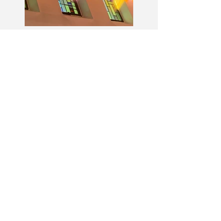
Prière Universelle du
11 juillet- 15ème
dimanche du Temps
Ordinaire - (Matthieu
13, 1-23)
Save the date :
Veillée de louange
MEJ le 21/11