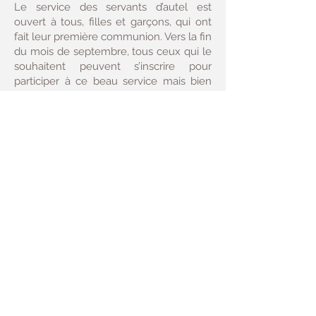
Le service des servants d’autel est
ouvert à tous, filles et garçons, qui ont
fait leur première communion. Vers la fin
du mois de septembre, tous ceux qui le
souhaitent peuvent s’inscrire pour
participer à ce beau service mais bien
entendu, il est aussi possible de
rejoindre l’équipe durant l’année. Ceux
qui rejoignent l’équipe bénéficient d’une
petite formation assurée par deux
jeunes plus expérimentés.
N’hésitez pas à vous présenter pour ce
service ! N’hésitez pas non plus à
encourager nos servants d’autel !
Contact
:
communaute.christroi@gmail.com