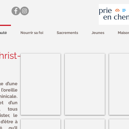
auté
Nourrir sa foi
Sacrements
Jeunes
Maison
rist-
Elisabeth de Villemandy
Gabriel Pigache sj
Eric Volle
Présidente
ge d’une
l’oreille
icale.
et d’un
, tous
ster, le
d’être à
Virginie Moulin-Marc
Guy Denis
Charles 
 qu’il