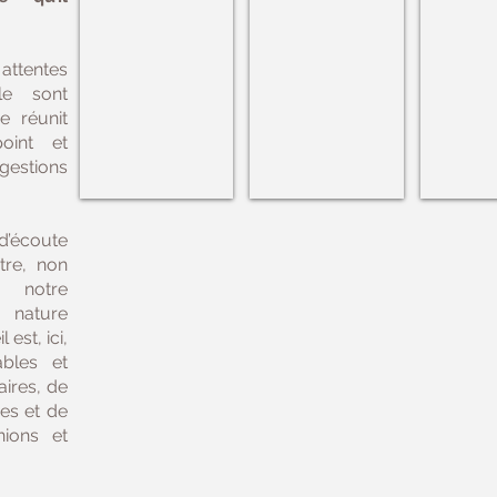
attentes
le sont
e réunit
oint et
gestions
 d’écoute
tre, non
 notre
nature
est, ici,
ables et
aires, de
ses et de
nions et