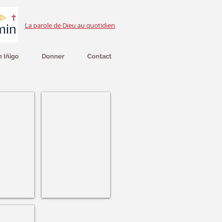
La parole de Dieu au quotidien
 Iñigo
Donner
Contact
n sj
Jean-Yves Hemery
Margue