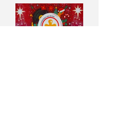
dimanche du Temps
Ordinaire - (Matthieu
13, 1-23)
Save the date :
Veillée de louange
MEJ le 21/11