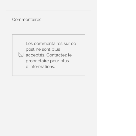
Commentaires
Prier randonner en
Visite du Pape à
couple cet été il
Metz le 28
Les commentaires sur ce
reste des places ....
septembre
post ne sont plus
acceptés. Contactez le
propriétaire pour plus
d'informations.