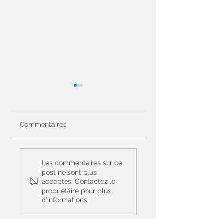
Commentaires
Prière Universelle
Prière Universelle
du 14 juin - 11ème
du 7 juin - Le Saint
Les commentaires sur ce
dimanche du
Sacrement du cor
post ne sont plus
acceptés. Contactez le
Temps Ordinaire -
et du sang du Chri
propriétaire pour plus
(Matthieu 9, 36 – 10,
- (Jean 6, 51-58)
d'informations.
8)