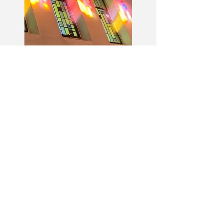
Prière Universelle du
11 juillet- 15ème
dimanche du Temps
Ordinaire - (Matthieu
13, 1-23)
Save the date :
Veillée de louange
MEJ le 21/11