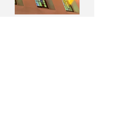
Prière Universelle du
11 juillet- 15ème
dimanche du Temps
Ordinaire - (Matthieu
13, 1-23)
Save the date :
Veillée de louange
MEJ le 21/11