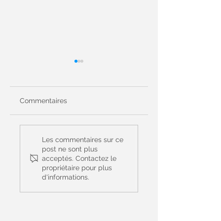
Commentaires
Prière Universelle
Prière Universelle
du 14 juin - 11ème
du 7 juin - Le Saint
Les commentaires sur ce
dimanche du
Sacrement du cor
post ne sont plus
acceptés. Contactez le
Temps Ordinaire -
et du sang du Chri
propriétaire pour plus
(Matthieu 9, 36 – 10,
- (Jean 6, 51-58)
d'informations.
8)