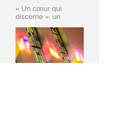
« Un cœur qui
discerne », un
parcours d’initiation
au discernement
Prière Universelle du
11 juillet- 15ème
dimanche du Temps
Ordinaire - (Matthieu
13, 1-23)