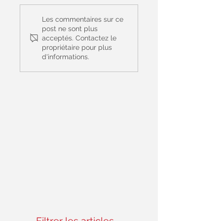
Prière Universelle
Prière Universelle
du 14 juin - 11ème
du 7 juin - Le Saint
Les commentaires sur ce
dimanche du
Sacrement du cor
post ne sont plus
acceptés. Contactez le
Temps Ordinaire -
et du sang du Chri
propriétaire pour plus
(Matthieu 9, 36 – 10,
- (Jean 6, 51-58)
d'informations.
8)
Filtrer les articles