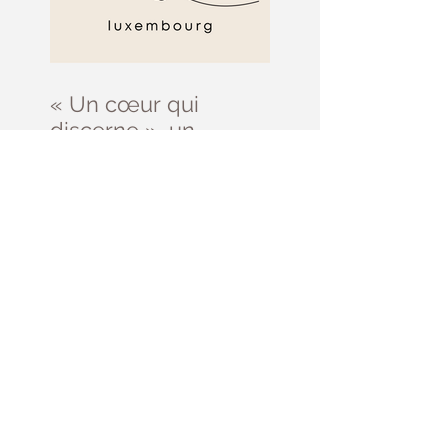
« Un cœur qui
discerne », un
parcours d’initiation
au discernement
Prière Universelle du
11 juillet- 15ème
dimanche du Temps