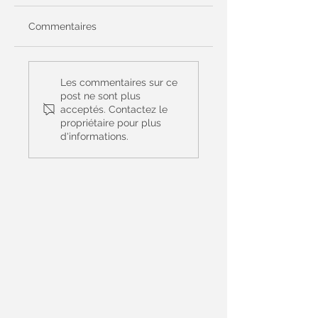
Commentaires
Prière Universelle
Prière Universelle
du 14 juin - 11ème
du 7 juin - Le Saint
Les commentaires sur ce
dimanche du
Sacrement du cor
post ne sont plus
acceptés. Contactez le
Temps Ordinaire -
et du sang du Chri
propriétaire pour plus
(Matthieu 9, 36 – 10,
- (Jean 6, 51-58)
d'informations.
8)