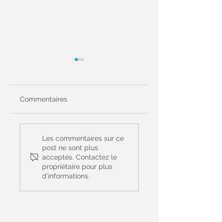
Commentaires
Prière Universelle
Prière Universelle
du 14 juin - 11ème
du 7 juin - Le Saint
Les commentaires sur ce
dimanche du
Sacrement du cor
post ne sont plus
acceptés. Contactez le
Temps Ordinaire -
et du sang du Chri
propriétaire pour plus
(Matthieu 9, 36 – 10,
- (Jean 6, 51-58)
d'informations.
8)