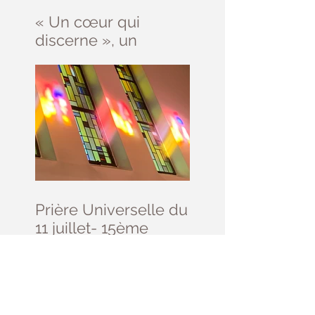
« Un cœur qui
discerne », un
parcours d’initiation
au discernement
Prière Universelle du
11 juillet- 15ème
dimanche du Temps
Ordinaire - (Matthieu
13, 1-23)