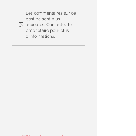
Prière Universelle
Prière Universelle
du 14 juin - 11ème
du 7 juin - Le Saint
Les commentaires sur ce
dimanche du
Sacrement du cor
post ne sont plus
acceptés. Contactez le
Temps Ordinaire -
et du sang du Chri
propriétaire pour plus
(Matthieu 9, 36 – 10,
- (Jean 6, 51-58)
d'informations.
8)