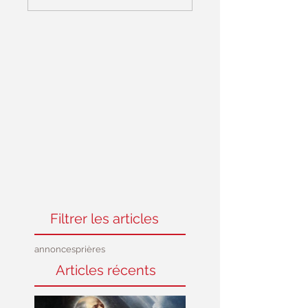
reste des places ....
septembre
Filtrer les articles
annonces
prières
Articles récents