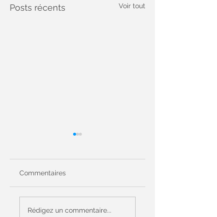
Voir tout
Posts récents
Commentaires
Prier randonner en
Visite du Pape à
couple cet été il
Metz le 28
Rédigez un commentaire...